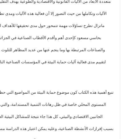
متعددة الأبعاد من الآليات القانونية والاقتصادية والطوعية بهدف الت
الآليات وتكاملها من حيث التصور إلا أن فعالية هذه الآليات ومدى ت
ماتزال تطرح تساؤلات مهمة تتمحور حول مدى تحقيقها للأهداف ال
بحاسي مسعود كإحدى أهم وأقدم الأقطاب الصناعية في الجزائر
والصناعات المرتبطة بها وما ينجم عنها من عديد المظاهر للتلوث ال
لتقييم مدى فعالية آليات حماية البيئة في المؤسسات الصناعية ال
تنبع أهمية هذه الكتاب كون موضوع حماية البيئة من المواضيع التي حظ
المستوى المحلي خاصة في ظل رهانات التنمية المستدامة، والتي
الجانبين الاقتصادي والبيئي، كل هذا جاء نتيجة للمشاكل البيئية 
بسبب إفرازات الأنشطة الصناعية، وعليه يمكن اعتبار هذه الدراسة مس