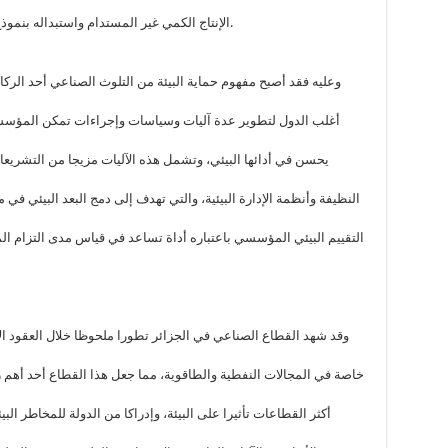
الإنتاج الكمي غير المستدام واستبداله بنموذج يوازن بين الكفاءة الاقتصادية والاستدامة البيئية.
وعليه فقد أصبح مفهوم حماية البيئة من التلوث الصناعي أحد الركا
أغلب الدول لتطوير عدة آليات وسياسات وإجراءات تمكن المؤسسات
يحسن في أدائها البيئي، وتشمل هذه الآليات مزيجا من التشريعات ا
النظيفة وأنظمة الإدارة البيئية، والتي تهدف إلى دمج البعد البيئي في 
التقييم البيئي المؤسسي باعتباره أداة تساعد في قياس مدى التزام ا
وقد شهد القطاع الصناعي في الجزائر تطورا ملحوظا خلال العقود ا
خاصة في المجالات النفطية والطاقوية، مما جعل هذا القطاع أحد أهم رك
أكثر القطاعات تأثيرا على البيئة، وإدراكا من الدولة للمخاطر الب